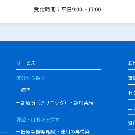
受付時間：平日9:00〜17:00
サービス
お
区分から探す
事
病院
セ
診療所（クリニック）・調剤薬局
ニ
課題・目的から探す
資
医療事務等 組織・運用の再構築