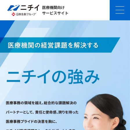
医療機関向け
サービスサイト
ニ
チ
イ
の
医
療
機
関
向
け