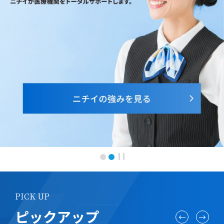
サ
ー
ビ
ス
サ
イ
ト
PICK UP
ピックアップ