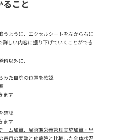
かること
追うように、エクセルシートを左から右に
で詳しい内容に掘り下げていくことができ
導料以外に、
らみた自院の位置を確認
較
きます
を確認
きます
チーム加算、周術期栄養管理実施加算・早
の毎月の変動と他病院と比較した全体状況