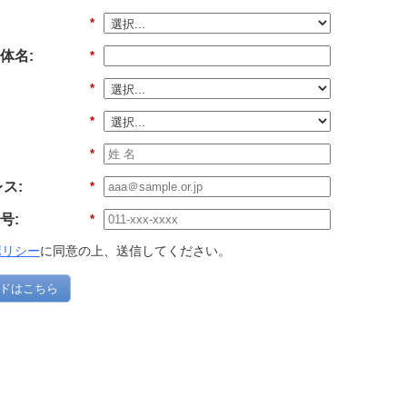
*
体名:
*
*
*
*
ス:
*
号:
*
ポリシー
に同意の上、送信してください。
ドはこちら