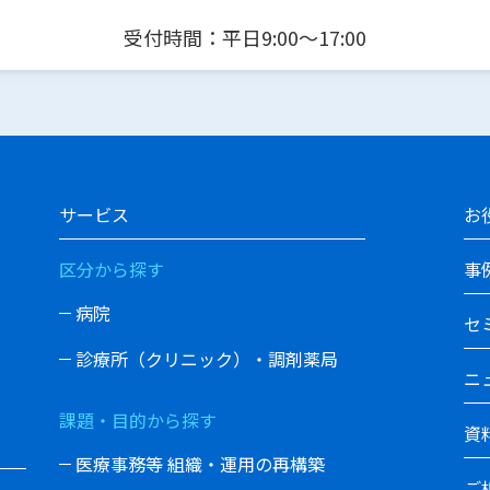
受付時間：平日9:00〜17:00
サービス
お
区分から探す
事
病院
セ
診療所（クリニック）・調剤薬局
ニ
課題・目的から探す
資
医療事務等 組織・運用の再構築
ご