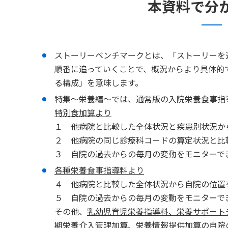
本資料で分
ストーリーベンチマークとは、「ストーリーを
順番に追っていくことで、概況からより具体的
る構成」を意味します。
特集～栄養編～では、通常版の入院栄養食事指
特別食加算より
１ 他病院と比較した全体状況と疾患別状況か
２ 他病院の同じ診療科コードの算定状況と比
３ 自院の過去からの毎月の変動をモニターで
各種栄養食事指導料より
４ 他病院と比較した全体状況から自院の位置
５ 自院の過去からの毎月の変動をモニターで
その他、
乳幼児育児栄養指導料、栄養サポート
期栄養介入管理加算、栄養情報提供加算の
自院