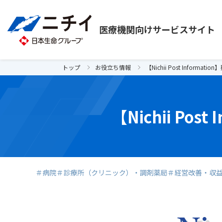
医療機関向け
サービスサイト
トップ
お役立ち情報
【Nichii Post Informa
【Nichii Po
＃病院
＃診療所（クリニック）・調剤薬局
＃経営改善・収