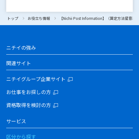
トップ
トップ
お役立ち情報
お役立ち情報
【Nichii Post Information】（算定方
【Nichii Post Information】（算定方
ニチイの強み
関連サイト
ニチイグループ企業サイト
お仕事をお探しの方
資格取得を検討の方
サービス
区分から探す