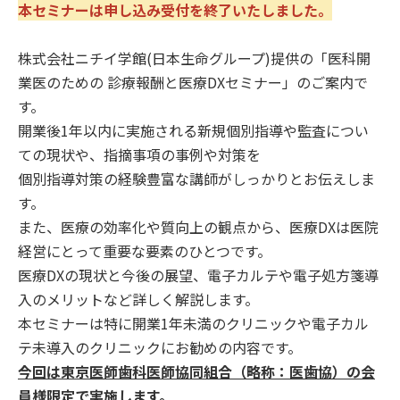
本セミナーは申し込み受付を終了いたしました。
株式会社ニチイ学館(日本生命グループ)提供の「医科開
業医のための 診療報酬と医療DXセミナー」のご案内で
す。
開業後1年以内に実施される新規個別指導や監査につい
ての現状や、指摘事項の事例や対策を
個別指導対策の経験豊富な講師がしっかりとお伝えしま
す。
また、医療の効率化や質向上の観点から、医療DXは医院
経営にとって重要な要素のひとつです。
医療DXの現状と今後の展望、電子カルテや電子処方箋導
入のメリットなど詳しく解説します。
本セミナーは特に開業1年未満のクリニックや電子カル
テ未導入のクリニックにお勧めの内容です。
今回は東京医師歯科医師協同組合（略称：医歯協）の会
員様限定で実施します。