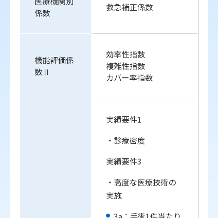
医療機関別
救急補正係数
係数
効率性指数
機能評価係
複雑性指数
数Ⅱ
カバー率指数
実績要件1
・診療密度
実績要件3
・高度な医療技術の
実施
3a：手術1件当たり