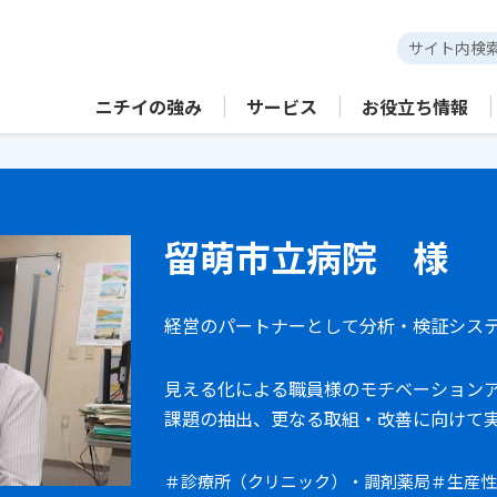
ニチイの強み
サービス
お役立ち情報
留萌市立病院 様
経営のパートナーとして分析・検証シス
見える化による職員様のモチベーション
課題の抽出、更なる取組・改善に向けて実
＃診療所（クリニック）・調剤薬局
＃生産