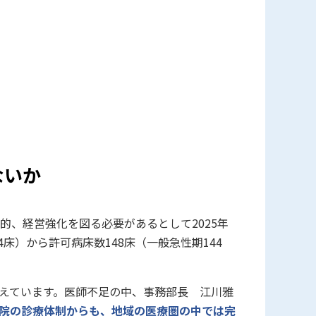
ないか
的、経営強化を図る必要があるとして
2025
年
4
床）から許可病床数
148
床（一般急性期
144
えています。医師不足の中、事務部長 江川雅
院の診療体制からも、地域の医療圏の中では完