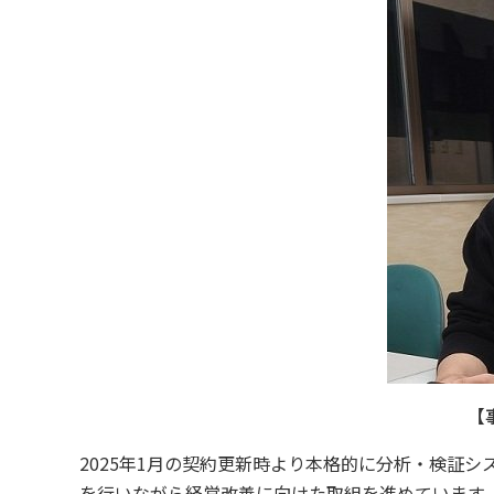
【
2025
年
1
月の契約更新時より本格的に分析・検証シ
を行いながら経営改善に向けた取組を進めています