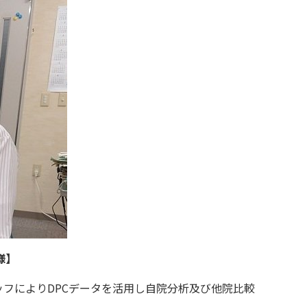
様】
ッフにより
DPC
データを活用し自院分析及び他院比較