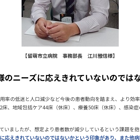
【留萌市立病院 事務部長 江川雅信様】
様のニーズに応えきれていないのでは
用率の低迷と人口減少など今後の患者動向を踏まえ、より効率
2
床、地域包括ケア
44
床（休床）、療養
50
床（休床）、感染症
ていましたが、想定より患者数が減少しているという課題を抱
に応えきれていないのではないかという印象があり、また他病