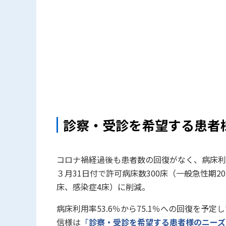
診察・受診を希望する患者
コロナ禍経過後も患者数の回復がなく、病床利
３月
31
日付で許可病床数
300
床（一般急性期
20
床、感染症
4
床）に削減。
病床利用率
53.6
％から
75.1
％への回復を予定し
信様は
「
診察・受診を希望する患者様のニーズ