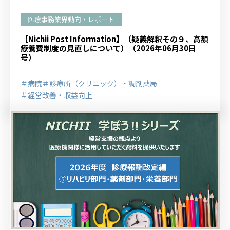
医療事務業界動向・レポート
【Nichii Post Information】（疑義解釈その９、高額
療養費制度の見直しについて）（2026年06月30日
号）
＃病院
＃診療所（クリニック）・調剤薬局
＃経営改善・収益向上